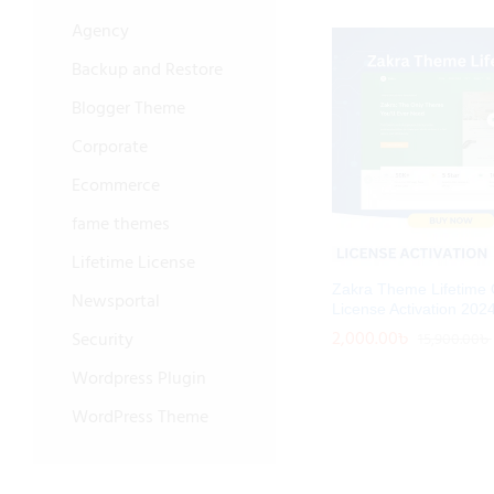
Agency
Backup and Restore
Blogger Theme
Corporate
Ecommerce
fame themes
Lifetime License
Zakra Theme Lifetime O
Newsportal
License Activation 202
2,000.00
2,000.00
৳
৳
Security
15,900.00
15,900.00
৳
৳
Wordpress Plugin
WordPress Theme