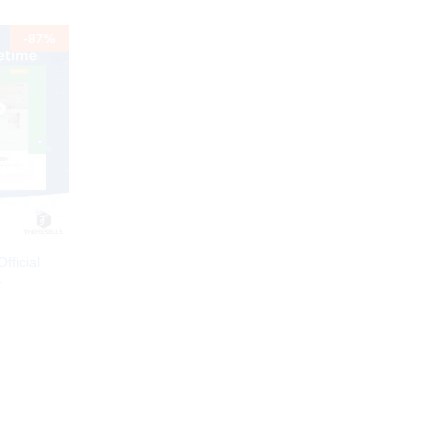
-
87
%
fficial
4