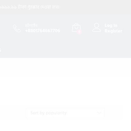
৯৯৯.৯৯ টাকা পুরস্কার দেওয়া হবে।
Log in
হটলাইন
+8801764667706
Register
0
G
Sort by popularity