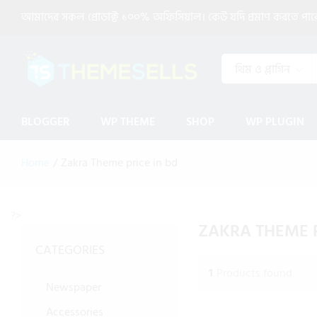
আমাদের সকল প্রোডাক্ট ১০০% অফিসিয়াল। কেউ যদি প্রমাণ করতে পারেন 
থিম ও প্লাগিন
BLOGGER
WP THEME
SHOP
WP PLUGIN
Home
/
Zakra Theme price in bd
?>
ZAKRA THEME P
CATEGORIES
1
Products found
Newspaper
Accessories