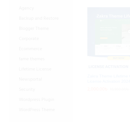
Agency
Backup and Restore
Blogger Theme
Corporate
Ecommerce
fame themes
Lifetime License
Zakra Theme Lifetime O
Newsportal
License Activation 202
2,000.00
2,000.00
৳
৳
Security
15,900.00
15,900.00
৳
৳
Wordpress Plugin
WordPress Theme