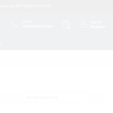
৯৯৯.৯৯ টাকা পুরস্কার দেওয়া হবে।
Log in
হটলাইন
+8801764667706
Register
0
G
Sort by popularity