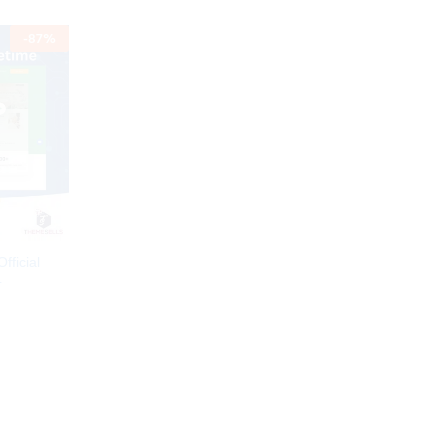
-
87
%
fficial
4