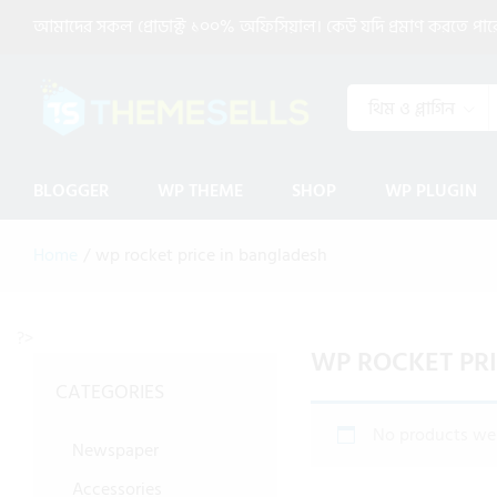
আমাদের সকল প্রোডাক্ট ১০০% অফিসিয়াল। কেউ যদি প্রমাণ করতে পারেন 
থিম ও প্লাগিন
BLOGGER
WP THEME
SHOP
WP PLUGIN
Home
/
wp rocket price in bangladesh
?>
WP ROCKET PR
CATEGORIES
No products wer
Newspaper
Accessories