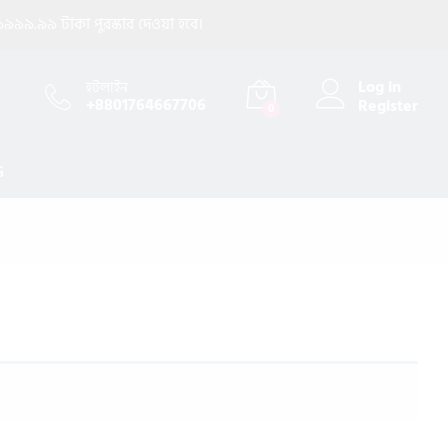
৯৯৯.৯৯ টাকা পুরস্কার দেওয়া হবে।
Log in
হটলাইন
+8801764667706
Register
0
G