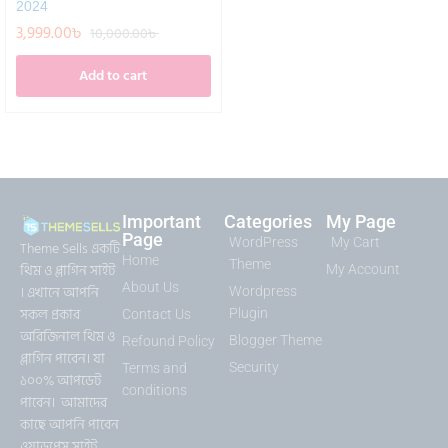
2024
3,999.00
৳
10,000.00
৳
Add to cart
Important
Categories
My Page
Page
WordPress
My Cart
Theme Sells একটি
Home
Theme
থিম ও প্লাগিন সাইট
My Account
About Us
। এখানে আপনি
Wordpress
সকল প্রকার
Plugin
Contact Us
অরিজিনাল থিম ও
Blogger Theme
Refound Policy
প্লাগিন পাবেন। যা
Security
Terms and
১০০% আপডেট
conditions
পাবেন। আমাদের
কাছে আপনি পাবেন
ওয়াডপ্রেস সাইট