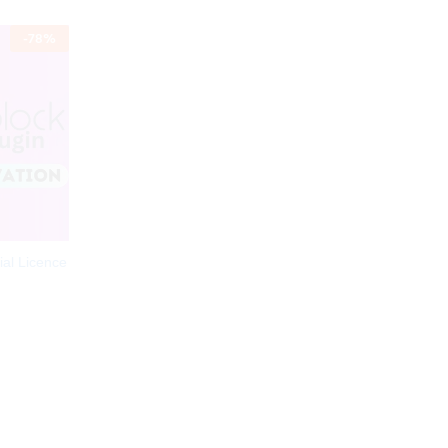
-
78
%
ial Licence