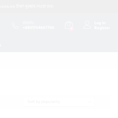
৯৯৯.৯৯ টাকা পুরস্কার দেওয়া হবে।
Log in
হটলাইন
+8801764667706
Register
0
G
Sort by popularity