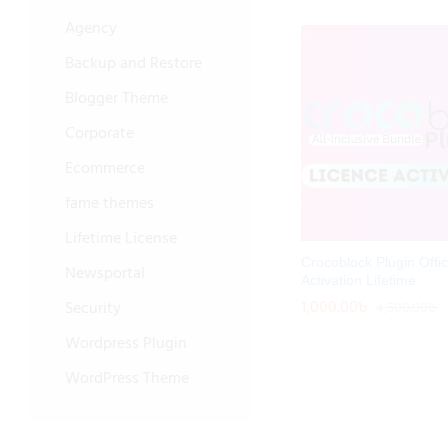
Agency
Backup and Restore
Blogger Theme
Corporate
Ecommerce
fame themes
Lifetime License
Crocoblock Plugin Offic
Newsportal
Activation Lifetime
1,000.00
1,000.00
৳
৳
Security
4,500.00
4,500.00
৳
৳
Wordpress Plugin
WordPress Theme