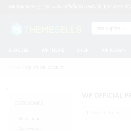
আমাদের সকল প্রোডাক্ট ১০০% অফিসিয়াল। কেউ যদি প্রমাণ করতে পারেন 
থিম ও প্লাগিন
BLOGGER
WP THEME
SHOP
WP PLUGIN
Home
/
wp official product
?>
WP OFFICIAL 
CATEGORIES
1
Products found
Newspaper
Accessories