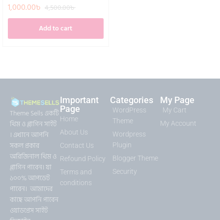
1,000.00
৳
4,500.00
৳
Add to cart
Important
Categories
My Page
Page
WordPress
My Cart
Theme Sells একটি
Home
Theme
থিম ও প্লাগিন সাইট
My Account
About Us
। এখানে আপনি
Wordpress
সকল প্রকার
Plugin
Contact Us
অরিজিনাল থিম ও
Blogger Theme
Refound Policy
প্লাগিন পাবেন। যা
Security
Terms and
১০০% আপডেট
conditions
পাবেন। আমাদের
কাছে আপনি পাবেন
ওয়াডপ্রেস সাইট