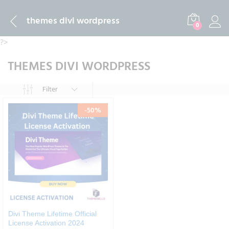
themes divi wordpress
0
?>
THEMES DIVI WORDPRESS
Filter
-
50
%
Divi Theme Lifetime Official
License Activation 2024