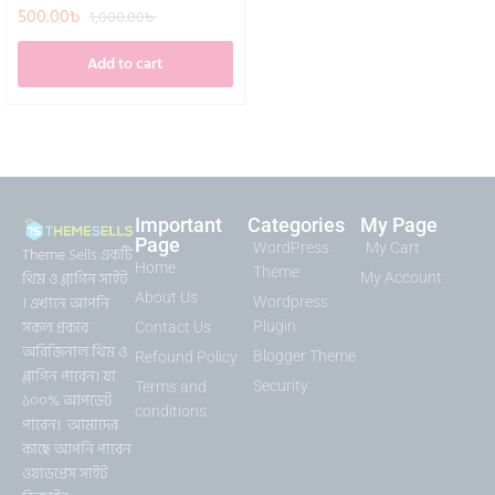
500.00
৳
1,000.00
৳
Add to cart
Important
Categories
My Page
Page
WordPress
My Cart
Theme Sells একটি
Home
Theme
থিম ও প্লাগিন সাইট
My Account
About Us
। এখানে আপনি
Wordpress
সকল প্রকার
Plugin
Contact Us
অরিজিনাল থিম ও
Blogger Theme
Refound Policy
প্লাগিন পাবেন। যা
Security
Terms and
১০০% আপডেট
conditions
পাবেন। আমাদের
কাছে আপনি পাবেন
ওয়াডপ্রেস সাইট