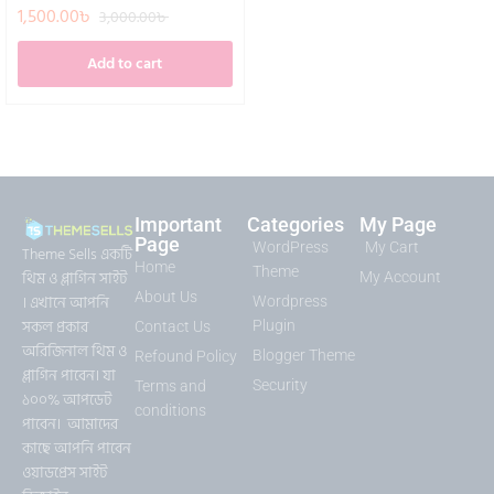
1,500.00
৳
3,000.00
৳
Add to cart
Important
Categories
My Page
Page
WordPress
My Cart
Theme Sells একটি
Home
Theme
থিম ও প্লাগিন সাইট
My Account
About Us
। এখানে আপনি
Wordpress
সকল প্রকার
Plugin
Contact Us
অরিজিনাল থিম ও
Blogger Theme
Refound Policy
প্লাগিন পাবেন। যা
Security
Terms and
১০০% আপডেট
conditions
পাবেন। আমাদের
কাছে আপনি পাবেন
ওয়াডপ্রেস সাইট