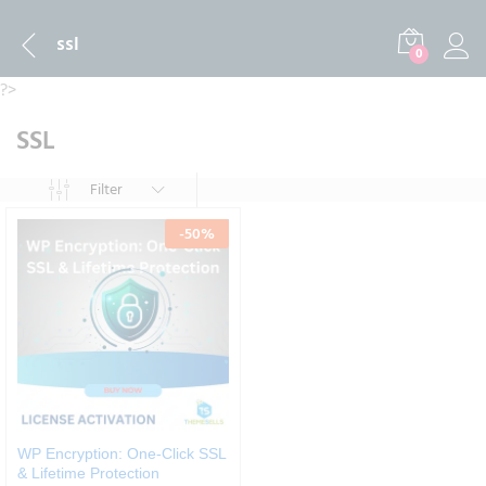
ssl
0
?>
SSL
Filter
-
50
%
WP Encryption: One-Click SSL
& Lifetime Protection