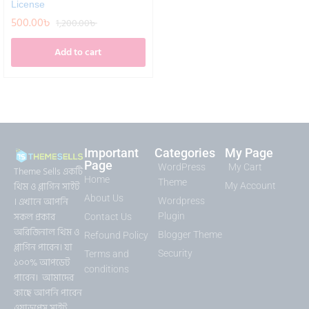
License
500.00
৳
1,200.00
৳
Add to cart
Important
Categories
My Page
Page
WordPress
My Cart
Theme Sells একটি
Home
Theme
থিম ও প্লাগিন সাইট
My Account
About Us
। এখানে আপনি
Wordpress
সকল প্রকার
Plugin
Contact Us
অরিজিনাল থিম ও
Blogger Theme
Refound Policy
প্লাগিন পাবেন। যা
Security
Terms and
১০০% আপডেট
conditions
পাবেন। আমাদের
কাছে আপনি পাবেন
ওয়াডপ্রেস সাইট