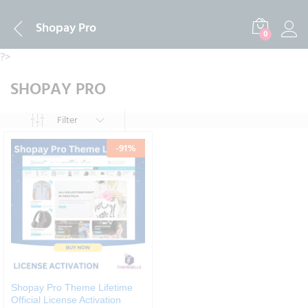
Shopay Pro
0
?>
SHOPAY PRO
Filter
-
91
%
Shopay Pro Theme Lifetime
Official License Activation