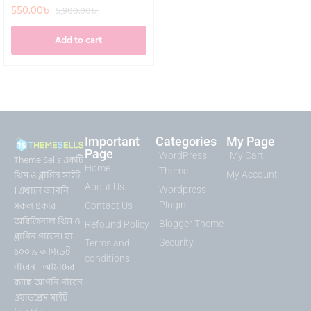
550.00
৳
5,900.00
৳
Add to cart
Important
Categories
My Page
Page
WordPress
My Cart
Theme Sells একটি
Home
Theme
থিম ও প্লাগিন সাইট
My Account
About Us
। এখানে আপনি
Wordpress
সকল প্রকার
Plugin
Contact Us
অরিজিনাল থিম ও
Blogger Theme
Refound Policy
প্লাগিন পাবেন। যা
Security
Terms and
১০০% আপডেট
conditions
পাবেন। আমাদের
কাছে আপনি পাবেন
ওয়াডপ্রেস সাইট