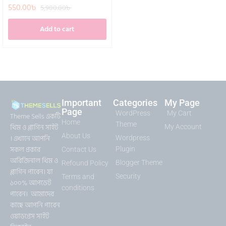
550.00
৳
5,900.00
৳
Add to cart
Important
Categories
My Page
Page
WordPress
My Cart
Theme Sells একটি
Home
Theme
থিম ও প্লাগিন সাইট
My Account
About Us
। এখানে আপনি
Wordpress
সকল প্রকার
Plugin
Contact Us
অরিজিনাল থিম ও
Blogger Theme
Refound Policy
প্লাগিন পাবেন। যা
Security
Terms and
১০০% আপডেট
conditions
পাবেন। আমাদের
কাছে আপনি পাবেন
ওয়াডপ্রেস সাইট