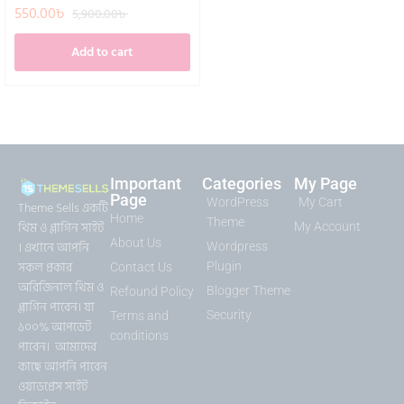
550.00
৳
5,900.00
৳
Add to cart
Important
Categories
My Page
Page
WordPress
My Cart
Theme Sells একটি
Home
Theme
থিম ও প্লাগিন সাইট
My Account
About Us
। এখানে আপনি
Wordpress
সকল প্রকার
Plugin
Contact Us
অরিজিনাল থিম ও
Blogger Theme
Refound Policy
প্লাগিন পাবেন। যা
Security
Terms and
১০০% আপডেট
conditions
পাবেন। আমাদের
কাছে আপনি পাবেন
ওয়াডপ্রেস সাইট