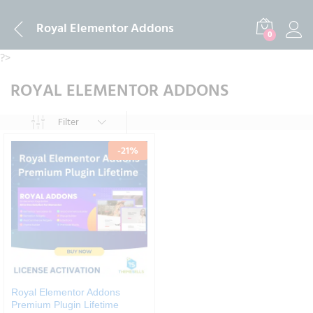
Royal Elementor Addons
0
?>
ROYAL ELEMENTOR ADDONS
Filter
-
21
%
Royal Elementor Addons
Premium Plugin Lifetime