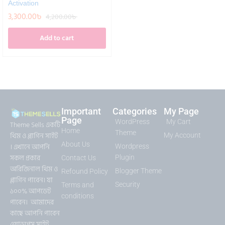
Activation
3,300.00
৳
4,200.00
৳
Add to cart
Important
Categories
My Page
Page
WordPress
My Cart
Theme Sells একটি
Home
Theme
থিম ও প্লাগিন সাইট
My Account
About Us
। এখানে আপনি
Wordpress
সকল প্রকার
Plugin
Contact Us
অরিজিনাল থিম ও
Blogger Theme
Refound Policy
প্লাগিন পাবেন। যা
Security
Terms and
১০০% আপডেট
conditions
পাবেন। আমাদের
কাছে আপনি পাবেন
ওয়াডপ্রেস সাইট