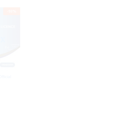
-
93
%
fficial