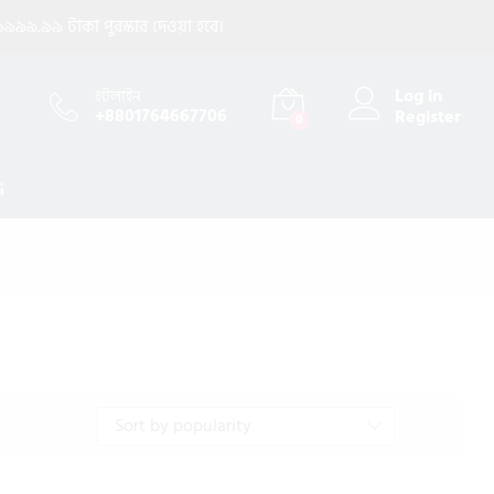
৯৯৯.৯৯ টাকা পুরস্কার দেওয়া হবে।
Log in
হটলাইন
+8801764667706
Register
0
G
Sort by popularity