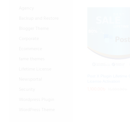
Agency
Backup and Restore
Blogger Theme
Corporate
Ecommerce
fame themes
Lifetime License
Post X Plugin Lifetime O
Newsportal
License Activation
1,100.00
1,100.00
৳
৳
Security
15,000.00
15,000.00
৳
৳
Wordpress Plugin
WordPress Theme