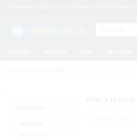
আমাদের সকল প্রোডাক্ট ১০০% অফিসিয়াল। কেউ যদি প্রমাণ করতে পারেন 
থিম ও প্লাগিন
BLOGGER
WP THEME
SHOP
WP PLUGIN
Home
/
Post X Plugin PRICE
?>
POST X PLUGIN
CATEGORIES
1
Products found
Newspaper
Accessories