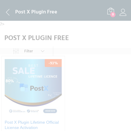
Post X Plugin Free
0
?>
POST X PLUGIN FREE
Filter
-
93
%
Post X Plugin Lifetime Official
License Activation