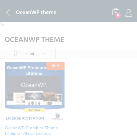
OceanWP theme
0
?>
OCEANWP THEME
Filter
-
50
%
OceanWP Premium Theme
Lifetime Official License