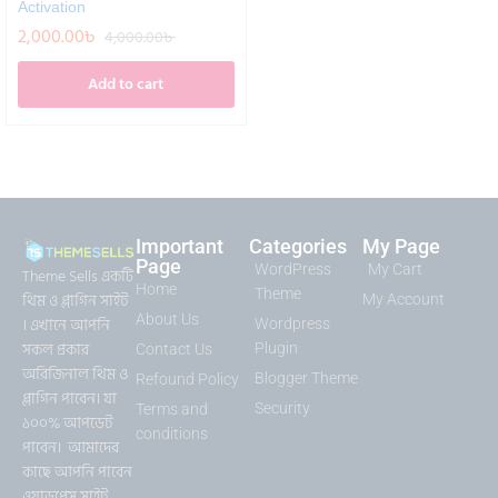
Activation
2,000.00
৳
4,000.00
৳
Add to cart
Important
Categories
My Page
Page
WordPress
My Cart
Theme Sells একটি
Home
Theme
থিম ও প্লাগিন সাইট
My Account
About Us
। এখানে আপনি
Wordpress
সকল প্রকার
Plugin
Contact Us
অরিজিনাল থিম ও
Blogger Theme
Refound Policy
প্লাগিন পাবেন। যা
Security
Terms and
১০০% আপডেট
conditions
পাবেন। আমাদের
কাছে আপনি পাবেন
ওয়াডপ্রেস সাইট