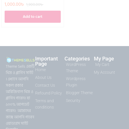
1,000.00
৳
1,900.00
৳
Add to cart
Important
Categories
My Page
Page
WordPress
My Cart
Theme Sells একটি
Home
Theme
থিম ও প্লাগিন সাইট
My Account
About Us
। এখানে আপনি
Wordpress
সকল প্রকার
Plugin
Contact Us
অরিজিনাল থিম ও
Blogger Theme
Refound Policy
প্লাগিন পাবেন। যা
Security
Terms and
১০০% আপডেট
conditions
পাবেন। আমাদের
কাছে আপনি পাবেন
ওয়াডপ্রেস সাইট