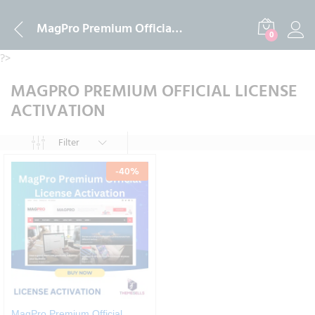
MagPro Premium Official License Activation
0
?>
MAGPRO PREMIUM OFFICIAL LICENSE
ACTIVATION
Filter
-
40
%
MagPro Premium Official