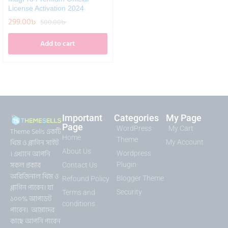
License Activation 2024
299.00
৳
500.00
৳
Add to cart
Important
Categories
My Page
Page
WordPress
My Cart
Theme Sells একটি
Home
Theme
থিম ও প্লাগিন সাইট
My Account
About Us
। এখানে আপনি
Wordpress
সকল প্রকার
Plugin
Contact Us
অরিজিনাল থিম ও
Blogger Theme
Refound Policy
প্লাগিন পাবেন। যা
Security
Terms and
১০০% আপডেট
conditions
পাবেন। আমাদের
কাছে আপনি পাবেন