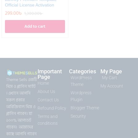
Official License Activation
299.00
৳
1,300.00
৳
Add to cart
Important
Categories
My Page
Page
WordPress
My Cart
Theme Sells একটি
Home
Theme
থিম ও প্লাগিন সাইট
My Account
About Us
। এখানে আপনি
Wordpress
সকল প্রকার
Plugin
Contact Us
অরিজিনাল থিম ও
Blogger Theme
Refound Policy
প্লাগিন পাবেন। যা
Security
Terms and
১০০% আপডেট
conditions
পাবেন। আমাদের
কাছে আপনি পাবেন