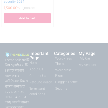
security 2024
1,500.00
৳
3,000.00
৳
Add to cart
Important
Categories
My Page
Page
WordPress
My Cart
Theme Sells একটি
Home
Theme
থিম ও প্লাগিন সাইট
My Account
About Us
। এখানে আপনি
Wordpress
সকল প্রকার
Plugin
Contact Us
অরিজিনাল থিম ও
Blogger Theme
Refound Policy
প্লাগিন পাবেন। যা
Security
Terms and
১০০% আপডেট
conditions
পাবেন। আমাদের
কাছে আপনি পাবেন
ওয়াডপ্রেস সাইট