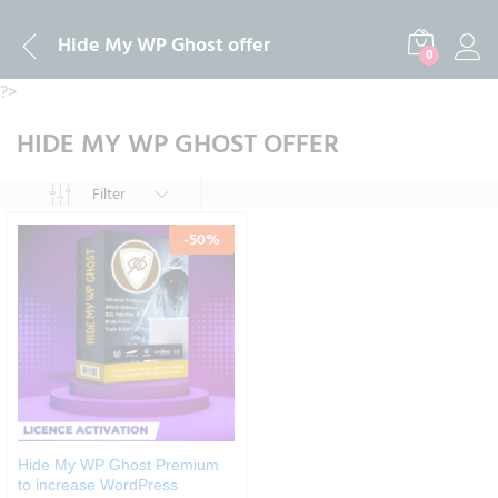
Hide My WP Ghost offer
0
?>
HIDE MY WP GHOST OFFER
Filter
-
50
%
Hide My WP Ghost Premium
to increase WordPress