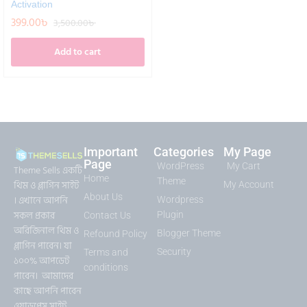
Activation
399.00
৳
3,500.00
৳
Add to cart
Important
Categories
My Page
Page
WordPress
My Cart
Theme Sells একটি
Home
Theme
থিম ও প্লাগিন সাইট
My Account
About Us
। এখানে আপনি
Wordpress
সকল প্রকার
Plugin
Contact Us
অরিজিনাল থিম ও
Blogger Theme
Refound Policy
প্লাগিন পাবেন। যা
Security
Terms and
১০০% আপডেট
conditions
পাবেন। আমাদের
কাছে আপনি পাবেন
ওয়াডপ্রেস সাইট