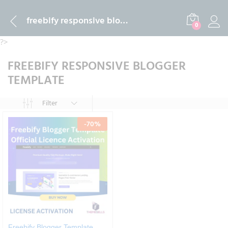
freebify responsive blogger template
0
?>
FREEBIFY RESPONSIVE BLOGGER
TEMPLATE
Filter
-
70
%
Freebify Blogger Template