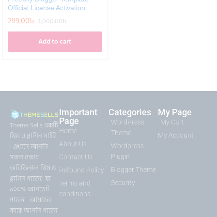
Official License Activation
299.00
৳
1,000.00
৳
Add to cart
Important
Categories
My Page
Page
WordPress
My Cart
Theme Sells একটি
Home
Theme
থিম ও প্লাগিন সাইট
My Account
About Us
। এখানে আপনি
Wordpress
সকল প্রকার
Plugin
Contact Us
অরিজিনাল থিম ও
Blogger Theme
Refound Policy
প্লাগিন পাবেন। যা
Security
Terms and
১০০% আপডেট
conditions
পাবেন। আমাদের
কাছে আপনি পাবেন