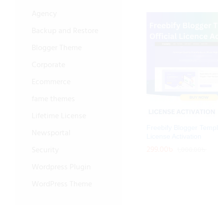
Agency
Backup and Restore
Blogger Theme
Corporate
Ecommerce
fame themes
Lifetime License
Freebify Blogger Templa
Newsportal
License Activation
299.00
299.00
৳
৳
Security
1,000.00
1,000.00
৳
৳
Wordpress Plugin
WordPress Theme