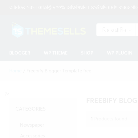
আমাদের সকল প্রোডাক্ট ১০০% অফিসিয়াল। কেউ যদি প্রমাণ করতে পারেন 
থিম ও প্লাগিন
BLOGGER
WP THEME
SHOP
WP PLUGIN
Home
/
Freebify Blogger Template free
?>
FREEBIFY BLOG
CATEGORIES
1
Products found
Newspaper
Accessories