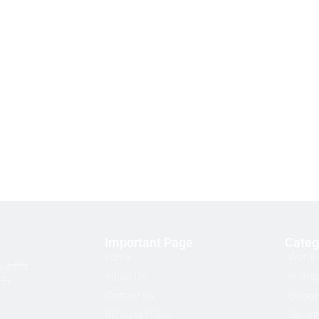
Important Page
Categ
Home
WordP
প্লাগিন
About Us
Wordpr
াইন
Contact Us
Blogge
Refound Policy
Securi