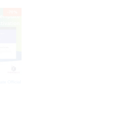
-
70
%
te Official