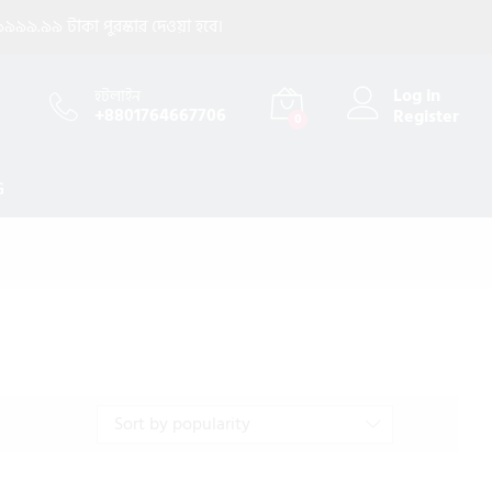
৯৯৯.৯৯ টাকা পুরস্কার দেওয়া হবে।
Log in
হটলাইন
+8801764667706
Register
0
G
Sort by popularity