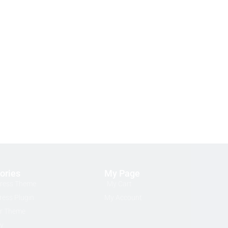
ories
My Page
ress Theme
My Cart
ess Plugin
My Account
r Theme
ty