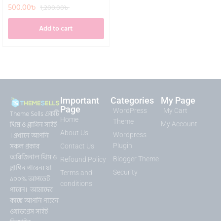
500.00
৳
1,200.00
৳
Add to cart
Important
Categories
My Page
Page
WordPress
My Cart
Theme Sells একটি
Home
Theme
থিম ও প্লাগিন সাইট
My Account
About Us
। এখানে আপনি
Wordpress
সকল প্রকার
Plugin
Contact Us
অরিজিনাল থিম ও
Blogger Theme
Refound Policy
প্লাগিন পাবেন। যা
Security
Terms and
১০০% আপডেট
conditions
পাবেন। আমাদের
কাছে আপনি পাবেন
ওয়াডপ্রেস সাইট