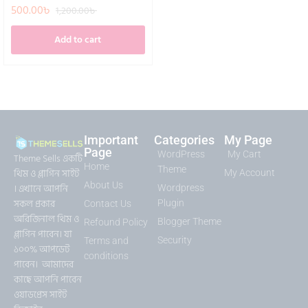
500.00
৳
1,200.00
৳
Add to cart
Important
Categories
My Page
Page
WordPress
My Cart
Theme Sells একটি
Home
Theme
থিম ও প্লাগিন সাইট
My Account
About Us
। এখানে আপনি
Wordpress
সকল প্রকার
Plugin
Contact Us
অরিজিনাল থিম ও
Blogger Theme
Refound Policy
প্লাগিন পাবেন। যা
Security
Terms and
১০০% আপডেট
conditions
পাবেন। আমাদের
কাছে আপনি পাবেন
ওয়াডপ্রেস সাইট