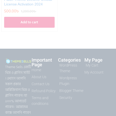
License Activation 2024
500.00
৳
1,200.00
৳
Add to cart
Important
Categories
My Page
Page
WordPress
My Cart
Theme Sells একটি
Home
Theme
থিম ও প্লাগিন সাইট
My Account
About Us
। এখানে আপনি
Wordpress
সকল প্রকার
Plugin
Contact Us
অরিজিনাল থিম ও
Blogger Theme
Refound Policy
প্লাগিন পাবেন। যা
Security
Terms and
১০০% আপডেট
conditions
পাবেন। আমাদের
কাছে আপনি পাবেন