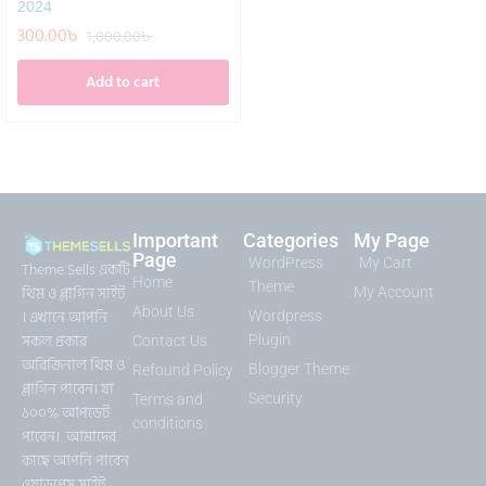
2024
300.00
৳
1,000.00
৳
Add to cart
Important
Categories
My Page
Page
WordPress
My Cart
Theme Sells একটি
Home
Theme
থিম ও প্লাগিন সাইট
My Account
About Us
। এখানে আপনি
Wordpress
সকল প্রকার
Plugin
Contact Us
অরিজিনাল থিম ও
Blogger Theme
Refound Policy
প্লাগিন পাবেন। যা
Security
Terms and
১০০% আপডেট
conditions
পাবেন। আমাদের
কাছে আপনি পাবেন
ওয়াডপ্রেস সাইট