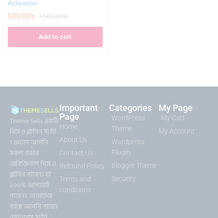
Activation
500.00
৳
1,500.00
৳
Add to cart
Important
Categories
My Page
Page
WordPress
My Cart
Theme Sells একটি
Home
Theme
থিম ও প্লাগিন সাইট
My Account
About Us
। এখানে আপনি
Wordpress
সকল প্রকার
Plugin
Contact Us
অরিজিনাল থিম ও
Blogger Theme
Refound Policy
প্লাগিন পাবেন। যা
Security
Terms and
১০০% আপডেট
conditions
পাবেন। আমাদের
কাছে আপনি পাবেন
ওয়াডপ্রেস সাইট