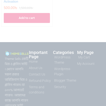
Activation
500.00
৳
1,500.00
৳
Add to cart
Important
Categories
My Page
Page
WordPress
My Cart
Theme Sells একটি
Home
Theme
থিম ও প্লাগিন সাইট
My Account
About Us
। এখানে আপনি
Wordpress
সকল প্রকার
Plugin
Contact Us
অরিজিনাল থিম ও
Blogger Theme
Refound Policy
প্লাগিন পাবেন। যা
Security
Terms and
১০০% আপডেট
conditions
পাবেন। আমাদের
কাছে আপনি পাবেন
ওয়াডপ্রেস সাইট