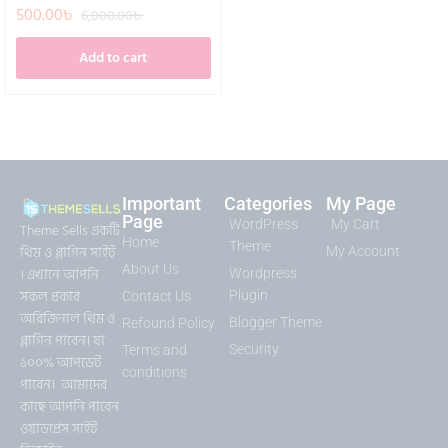
500.00
৳
6,000.00
৳
Add to cart
Important
Categories
My Page
Page
WordPress
My Cart
Theme Sells একটি
Home
Theme
থিম ও প্লাগিন সাইট
My Account
About Us
। এখানে আপনি
Wordpress
সকল প্রকার
Plugin
Contact Us
অরিজিনাল থিম ও
Blogger Theme
Refound Policy
প্লাগিন পাবেন। যা
Security
Terms and
১০০% আপডেট
conditions
পাবেন। আমাদের
কাছে আপনি পাবেন
ওয়াডপ্রেস সাইট