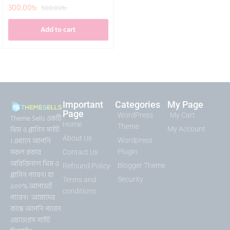
300.00
৳
500.00
৳
Add to cart
Important
Categories
My Page
Page
WordPress
My Cart
Theme Sells একটি
Home
Theme
থিম ও প্লাগিন সাইট
My Account
About Us
। এখানে আপনি
Wordpress
সকল প্রকার
Plugin
Contact Us
অরিজিনাল থিম ও
Blogger Theme
Refound Policy
প্লাগিন পাবেন। যা
Security
Terms and
১০০% আপডেট
conditions
পাবেন। আমাদের
কাছে আপনি পাবেন
ওয়াডপ্রেস সাইট