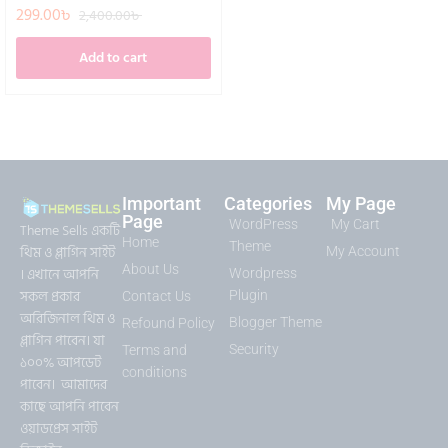
299.00
৳
2,400.00
৳
Add to cart
Important
Categories
My Page
Page
WordPress
My Cart
Theme Sells একটি
Home
Theme
থিম ও প্লাগিন সাইট
My Account
About Us
। এখানে আপনি
Wordpress
সকল প্রকার
Plugin
Contact Us
অরিজিনাল থিম ও
Blogger Theme
Refound Policy
প্লাগিন পাবেন। যা
Security
Terms and
১০০% আপডেট
conditions
পাবেন। আমাদের
কাছে আপনি পাবেন
ওয়াডপ্রেস সাইট