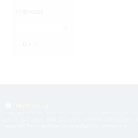
BY BRANDS
Divi
(1)
Theme Sells একটি থিম ও প্লাগিন সাইট । এখানে আপনি সকল প্রকার অরিজিনাল থিম ও 
পাবেন। যা ১০০% আপডেট পাবেন। আমাদের কাছে আপনি পাবেন ওয়াডপ্রেস সাইট ডিজ
,ডেভেলপমেন্ট ,স্পিড অপটিমাইজেশন এবং সাইবার সিকিউরিটি নিয়ে সকল সেবা।