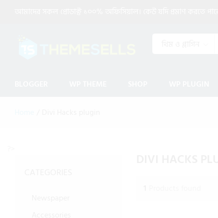
আমাদের সকল প্রোডাক্ট ১০০% অফিসিয়াল। কেউ যদি প্রমাণ করতে পারেন 
থিম ও প্লাগিন
BLOGGER
WP THEME
SHOP
WP PLUGIN
Home
/
Divi Hacks plugin
?>
DIVI HACKS PL
CATEGORIES
1
Products found
Newspaper
Accessories