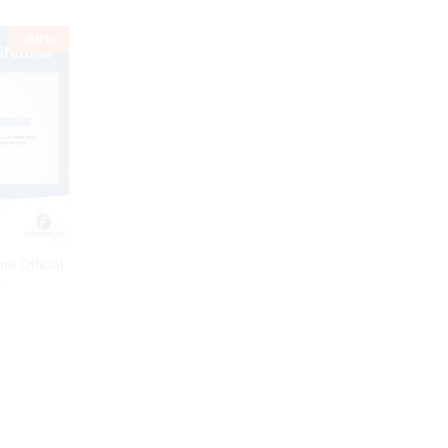
-
88
%
me Official
4