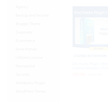
Agency
Backup and Restore
Blogger Theme
Corporate
Ecommerce
fame themes
Lifetime License
Divi Hacks Plugin Lifeti
Newsportal
License Activation 202
300.00
300.00
৳
৳
Security
2,400.00
2,400.00
৳
৳
Wordpress Plugin
WordPress Theme