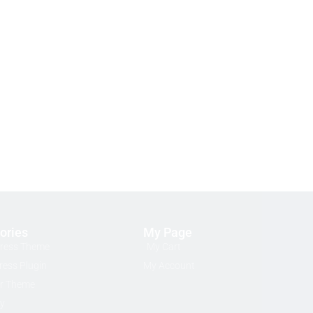
ories
My Page
ress Theme
My Cart
ess Plugin
My Account
r Theme
ty