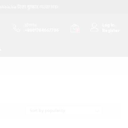
৯৯৯.৯৯ টাকা পুরস্কার দেওয়া হবে।
Log in
হটলাইন
+8801764667706
Register
0
G
Sort by popularity