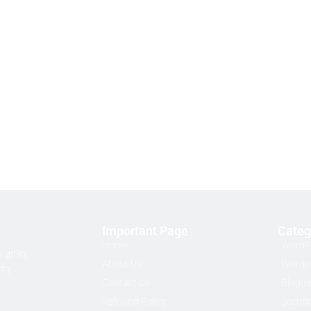
Important Page
Categ
Home
WordP
প্লাগিন
About Us
Wordpr
াইন
Contact Us
Blogge
Refound Policy
Securi