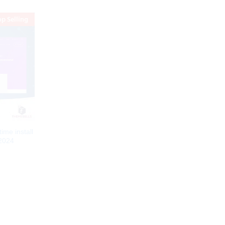
op Selling
ime install
 2024