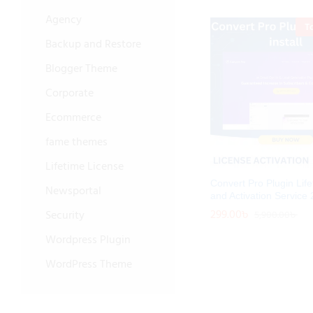
Agency
T
Backup and Restore
Blogger Theme
Corporate
Ecommerce
fame themes
Lifetime License
Convert Pro Plugin Lifet
Newsportal
and Activation Service
299.00
299.00
৳
৳
Security
5,900.00
5,900.00
৳
৳
Wordpress Plugin
WordPress Theme