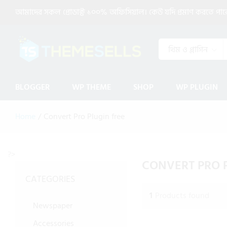
আমাদের সকল প্রোডাক্ট ১০০% অফিসিয়াল। কেউ যদি প্রমাণ করতে পারেন 
থিম ও প্লাগিন
BLOGGER
WP THEME
SHOP
WP PLUGIN
Home
/
Convert Pro Plugin free
?>
CONVERT PRO 
CATEGORIES
1
Products found
Newspaper
Accessories