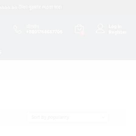
৯৯৯.৯৯ টাকা পুরস্কার দেওয়া হবে।
Log in
হটলাইন
+8801764667706
Register
0
G
Sort by popularity