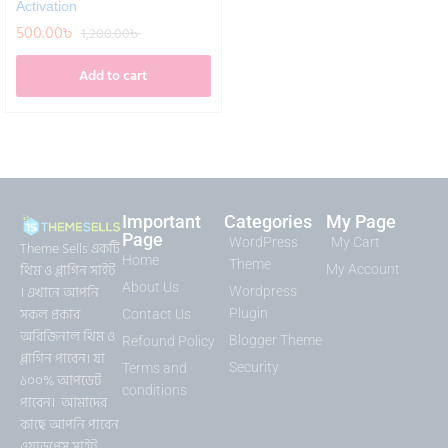
Activation
500.00
৳
1,200.00
৳
Add to cart
Important
Categories
My Page
Page
WordPress
My Cart
Theme Sells একটি
Home
Theme
থিম ও প্লাগিন সাইট
My Account
About Us
। এখানে আপনি
Wordpress
সকল প্রকার
Plugin
Contact Us
অরিজিনাল থিম ও
Blogger Theme
Refound Policy
প্লাগিন পাবেন। যা
Security
Terms and
১০০% আপডেট
conditions
পাবেন। আমাদের
কাছে আপনি পাবেন
ওয়াডপ্রেস সাইট