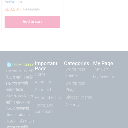
Activation
500.00
৳
1,500.00
৳
Add to cart
Important
Categories
My Page
Page
WordPress
My Cart
Theme Sells একটি
Home
Theme
থিম ও প্লাগিন সাইট
My Account
About Us
। এখানে আপনি
Wordpress
সকল প্রকার
Plugin
Contact Us
অরিজিনাল থিম ও
Blogger Theme
Refound Policy
প্লাগিন পাবেন। যা
Security
Terms and
১০০% আপডেট
conditions
পাবেন। আমাদের
কাছে আপনি পাবেন
ওয়াডপ্রেস সাইট