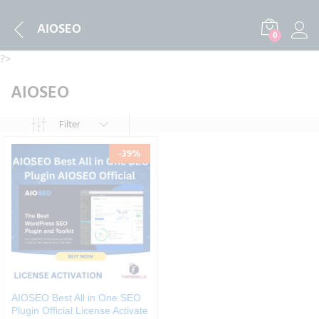
AIOSEO
0
?>
AIOSEO
Filter
-
39
%
AIOSEO Best All in One SEO
Plugin Official License Activate