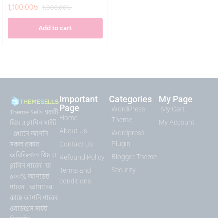
1,100.00
৳
1,800.00
৳
Add to cart
Important
Categories
My Page
Page
WordPress
My Cart
Theme Sells একটি
Home
Theme
থিম ও প্লাগিন সাইট
My Account
About Us
। এখানে আপনি
Wordpress
সকল প্রকার
Plugin
Contact Us
অরিজিনাল থিম ও
Blogger Theme
Refound Policy
প্লাগিন পাবেন। যা
Security
Terms and
১০০% আপডেট
conditions
পাবেন। আমাদের
কাছে আপনি পাবেন
ওয়াডপ্রেস সাইট