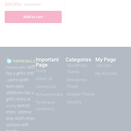
500.00
৳
1,000.00
৳
Add to cart
Important
Categories
My Page
Page
WordPress
My Cart
Theme Sells একটি
Home
Theme
থিম ও প্লাগিন সাইট
My Account
About Us
। এখানে আপনি
Wordpress
সকল প্রকার
Plugin
Contact Us
অরিজিনাল থিম ও
Blogger Theme
Refound Policy
প্লাগিন পাবেন। যা
Security
Terms and
১০০% আপডেট
conditions
পাবেন। আমাদের
কাছে আপনি পাবেন
ওয়াডপ্রেস সাইট