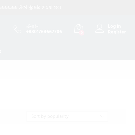
৯৯৯.৯৯ টাকা পুরস্কার দেওয়া হবে।
Log in
হটলাইন
+8801764667706
Register
0
G
Sort by popularity