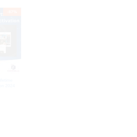
-
87
%
ifetime
ion 2024