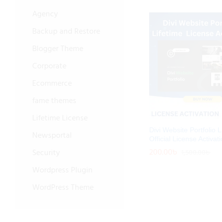
Agency
Backup and Restore
Blogger Theme
Corporate
Ecommerce
fame themes
Lifetime License
Divi Website Portfolio L
Newsportal
Official License Activat
200.00
200.00
৳
৳
Security
1,500.00
1,500.00
৳
৳
Wordpress Plugin
WordPress Theme