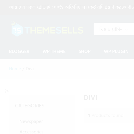
আমাদের সকল প্রোডাক্ট ১০০% অফিসিয়াল। কেউ যদি প্রমাণ করতে পারেন 
থিম ও প্লাগিন
BLOGGER
WP THEME
SHOP
WP PLUGIN
Home
/
Divi
?>
DIVI
CATEGORIES
1
Products found
Newspaper
Accessories