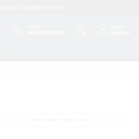
৯৯৯.৯৯ টাকা পুরস্কার দেওয়া হবে।
Log in
হটলাইন
+8801764667706
Register
0
G
Sort by price: high to low