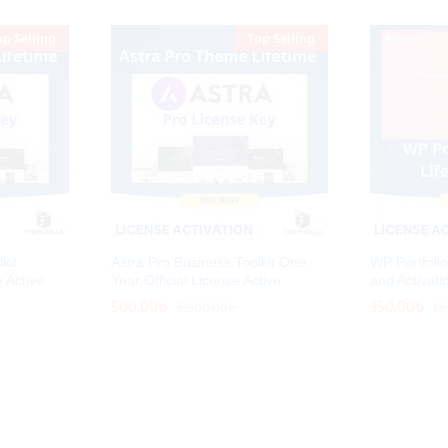
op Selling
Top Selling
kit
Astra Pro Business Toolkit One
WP Portfolio 
e Active
Year Official License Active
and Activati
500.00
500.00
৳
৳
350.00
350.00
৳
৳
5,000.00
5,000.00
৳
৳
15
15