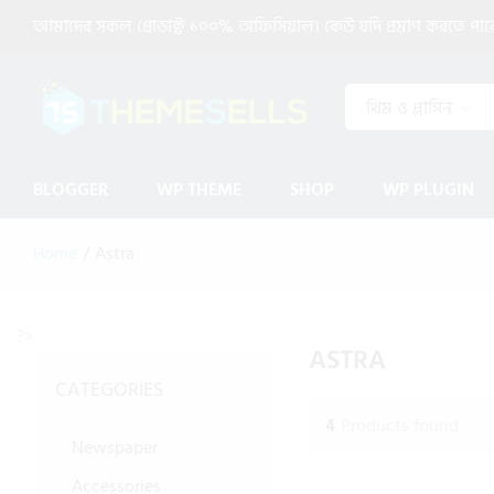
আমাদের সকল প্রোডাক্ট ১০০% অফিসিয়াল। কেউ যদি প্রমাণ করতে পারেন 
থিম ও প্লাগিন
BLOGGER
WP THEME
SHOP
WP PLUGIN
Home
/
Astra
?>
ASTRA
CATEGORIES
4
Products found
Newspaper
Accessories