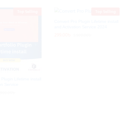
Top Selling
Top Selling
Convert Pro Plugin Lifetime install
and Activation Service 2024
299.00
299.00
৳
৳
5,900.00
5,900.00
৳
৳
Plugin Lifetime install
on Service
,900.00
,900.00
৳
৳