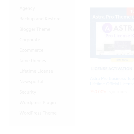
Agency
T
Backup and Restore
Blogger Theme
Corporate
Ecommerce
fame themes
Lifetime License
Astra Pro Business Tool
Newsportal
Lifetime Official Licens
750.00
750.00
৳
৳
Security
5,000.00
5,000.00
৳
৳
Wordpress Plugin
WordPress Theme