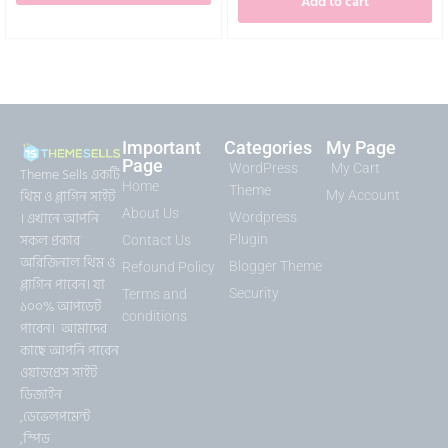
Add to cart
Important
Categories
My Page
Page
WordPress
My Cart
Theme Sells একটি
Home
Theme
থিম ও প্লাগিন সাইট
My Account
About Us
। এখানে আপনি
Wordpress
সকল প্রকার
Plugin
Contact Us
অরিজিনাল থিম ও
Blogger Theme
Refound Policy
প্লাগিন পাবেন। যা
Security
Terms and
১০০% আপডেট
conditions
পাবেন। আমাদের
কাছে আপনি পাবেন
ওয়াডপ্রেস সাইট
ডিজাইন
,ডেভেলপমেন্ট
,স্পিড