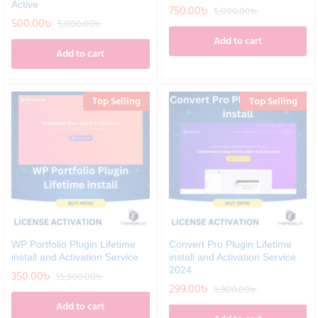
Active
750.00
৳
5,000.00
৳
500.00
৳
5,000.00
৳
Add to cart
Add to cart
Top Selling
Top Selling
WP Portfolio Plugin Lifetime
Convert Pro Plugin Lifetime
install and Activation Service
install and Activation Service
2024
350.00
৳
15,900.00
৳
299.00
৳
5,900.00
৳
Add to cart