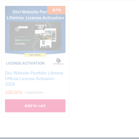
-
87
%
Divi Website Portfolio Lifetime
Official License Activation
2024
200.00
৳
1,500.00
৳
Add to cart