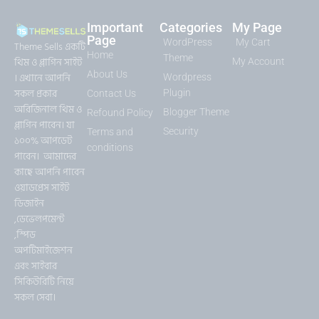
Important
Categories
My Page
Page
WordPress
My Cart
Theme Sells একটি
Home
Theme
থিম ও প্লাগিন সাইট
My Account
About Us
। এখানে আপনি
Wordpress
সকল প্রকার
Plugin
Contact Us
অরিজিনাল থিম ও
Blogger Theme
Refound Policy
প্লাগিন পাবেন। যা
Security
Terms and
১০০% আপডেট
conditions
পাবেন। আমাদের
কাছে আপনি পাবেন
ওয়াডপ্রেস সাইট
ডিজাইন
,ডেভেলপমেন্ট
,স্পিড
অপটিমাইজেশন
এবং সাইবার
সিকিউরিটি নিয়ে
সকল সেবা।