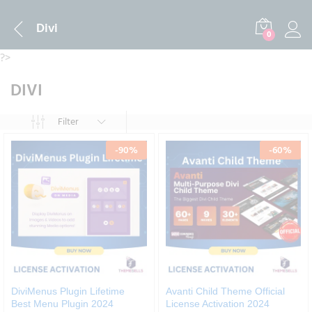
Divi
0
?>
DIVI
Filter
-
90
%
-
60
%
DiviMenus Plugin Lifetime
Avanti Child Theme Official
Best Menu Plugin 2024
License Activation 2024