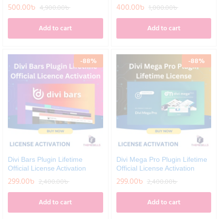
500.00
৳
400.00
৳
4,900.00
৳
1,000.00
৳
Add to cart
Add to cart
-
88
%
-
88
%
Divi Bars Plugin Lifetime
Divi Mega Pro Plugin Lifetime
Official License Activation
Official License Activation
299.00
৳
299.00
৳
2,400.00
৳
2,400.00
৳
Add to cart
Add to cart