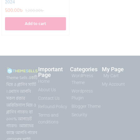
2024
500.00
৳
1,200.00
৳
Add to cart
Important
Categories
My Page
Page
WordPress
My Cart
Theme Sells একটি
Home
Theme
থিম ও প্লাগিন সাইট
My Account
About Us
। এখানে আপনি
Wordpress
সকল প্রকার
Plugin
Contact Us
অরিজিনাল থিম ও
Blogger Theme
Refound Policy
প্লাগিন পাবেন। যা
Security
Terms and
১০০% আপডেট
conditions
পাবেন। আমাদের
কাছে আপনি পাবেন
ওয়াডপ্রেস সাইট