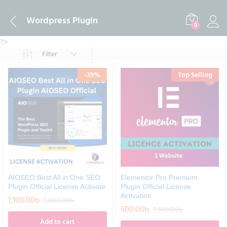
Wordpress Plugin
0
?>
Filter
-
39
%
Top Selling
AIOSEO Best All in One SEO
Elementor Pro Premium
Plugin Official License Activate
Plugin Official License
Activation
1,100.00
৳
1,800.00
৳
500.00
৳
1,500.00
৳
Add to cart