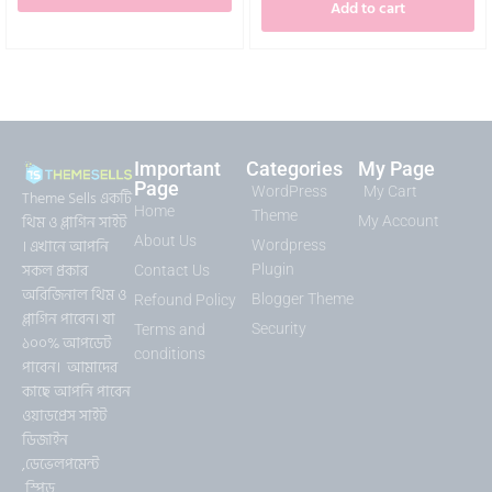
Add to cart
Important
Categories
My Page
Page
WordPress
My Cart
Theme Sells একটি
Home
Theme
থিম ও প্লাগিন সাইট
My Account
About Us
। এখানে আপনি
Wordpress
সকল প্রকার
Plugin
Contact Us
অরিজিনাল থিম ও
Blogger Theme
Refound Policy
প্লাগিন পাবেন। যা
Security
Terms and
১০০% আপডেট
conditions
পাবেন। আমাদের
কাছে আপনি পাবেন
ওয়াডপ্রেস সাইট
ডিজাইন
,ডেভেলপমেন্ট
,স্পিড